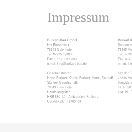
Impressum
Burkart-Bau GmbH
Burkart 
Hof Balisheim 1
Sonnenha
78343 Gaienhofen
78345 Mo
Tel. 07735 / 93030
Tel. 0773
Fax. 07735 / 930333
Fax. 0773
e.mail: info@burkart-bau.de
e.mail: i
Geschäftsführer:
Sitz der G
Heinz Burkart, Karolin Burkart, Martin Eickhoff
78345 Mo
Sitz der Gesellschaft:
Handelsre
78343 Gaienhofen
HRA 55033
Handelsregister:
Ust.-Id.-
HRB 550130 - Amtsgericht Freiburg
Ust.-Id.- DE 142763489